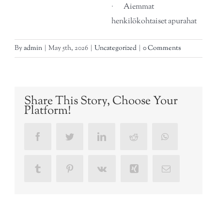
· Aiemmat
henkilökohtaiset apurahat
By
admin
|
May 5th, 2026
|
Uncategorized
|
0 Comments
Share This Story, Choose Your
Platform!
Facebook
Twitter
LinkedIn
Reddit
WhatsApp
Tumblr
Pinterest
Vk
Xing
Email