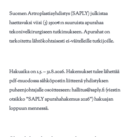
Jäsenille
Artroplastiayhdistyksen säännöt
Suomen Artroplastiayhdistys (SAPLY) julkistaa
haettavaksi viisi (5) 2500€:n suuruista apurahaa
Linkit
Vuosikokouspöytäkirja
tekonivelkirurgiseen tutkimukseen. Apurahat on
tarkoitettu lähtökohtaisesti ei-väitelleille tutkijoille.
Yhteystiedot
Hallituksen jäsenet
GDPR
Hakuaika on 1.5. – 31.8.2026. Hakemukset tulee lähettää
pdf-muodossa sähköpostin liitteenä yhdistyksen
puheenjohtajalle osoitteeseen: hallitus@saply.fi
(viestin
otsikko ”SAPLY apurahahakemus 2026”) hakuajan
loppuun mennessä.