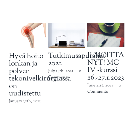
Related Posts
V
ILMOITTAU
Tutkimusapurahat
Hyvä hoito
20
NYT! MC
2022
lonkan ja
He
IV -kurssi
polven
July 14th, 2021
|
0
26.-27.1.2023
Janu
tekonivelkirurgiassa
Comments
0 C
on
June 21st, 2021
|
0
uudistettu
Comments
January 30th, 2021