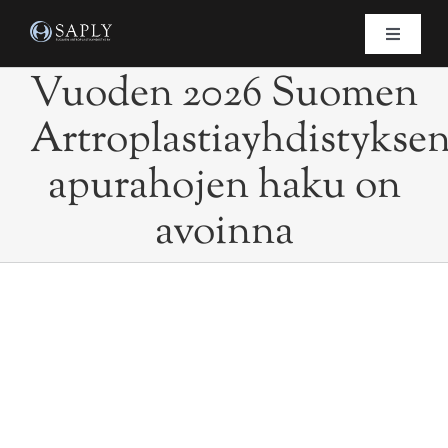
Skip
to
Toggle
Navigati
content
Vuoden 2026 Suomen
Etusivu
Artroplastiayhdistykse
Saply
apurahojen haku on
Ajankohtaista
avoinna
Koulutus
Tekonivelrekisteri
Vuoden 2026 Suomen
Artroplastiayhdistyksen
Hallitus
apurahojen haku on avoinna