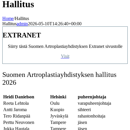
Hallitus
Home
/
Hallitus
Hallitus
admin
2026-05-10T14:26:40+00:00
EXTRANET
Siirry tästä Suomen Artroplastiayhdistyksen Extranet sivustolle
Visit
Suomen Artroplastiayhdistyksen hallitus
2026
Heidi Danielson
Helsinki
puheenjohtaja
Reeta Lehtola
Oulu
varapuheenjohtaja
Antti Jaroma
Kuopio
sihteeri
Tero Ridanpää
Jyväskylä
rahastonhoitaja
Perttu Neuvonen
Tampere
jäsen
Jukka Hautala
Tampere
jäsen