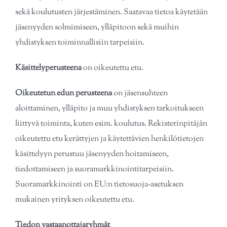
sekä koulutusten järjestäminen. Saatavaa tietoa käytetään
jäsenyyden solmimiseen, ylläpitoon sekä muihin
yhdistyksen toiminnallisiin tarpeisiin.
Käsittelyperusteena
on oikeutettu etu.
Oikeutetun edun perusteena
on jäsensuhteen
aloittaminen, ylläpito ja muu yhdistyksen tarkoitukseen
liittyvä toiminta, kuten esim. koulutus. Rekisterinpitäjän
oikeutettu etu kerättyjen ja käytettävien henkilötietojen
käsittelyyn perustuu jäsenyyden hoitamiseen,
tiedottamiseen ja suoramarkkinointitarpeisiin.
Suoramarkkinointi on EU:n tietosuoja-asetuksen
mukainen yrityksen oikeutettu etu.
Tiedon vastaanottajaryhmät