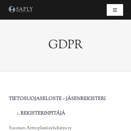
Skip
to
Toggle
Navigati
content
Etusivu
GDPR
Saply
Ajankohtaista
Koulutus
TIETOSUOJASELOSTE – JÄSENREKISTERI
Tekonivelrekisteri
REKISTERINPITÄJÄ
Hallitus
Suomen Artroplastiayhdistys ry