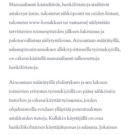
Manuaalisesti käsiteltävät, henkilötietoja sisältävät
asiakirjat (esim. tulostetut sähköpostit tai niiden liitteet,
tulostetut www-lomakkeet tai vastaavat) säilytetään
tarvittavien toimenpiteiden jälkeen lukituissa ja
paloturvallisissa säilytystiloissa. Ainoastaan määrätyillä,
salassapitositoumuksen allekirjoittaneilla työntekijöillä,
on oikeus käsitellä manuaalisesti tallennettuja
henkilötietoja.
Ainoastaan määrätyillä yhdistyksen ja sen lukuun
toimivien yritysten työntekijöillä on pääsy sähköisiin
tietoihin ja oikeus käyttää työasemia, joiden
ohjelmistoilla voidaan ylläpitää potentiaalisten
asiakkaiden tietoja. Kullakin käyttäjällä on oma
henkilökohtainen käyttäjätunnus ja salasana. Jokainen