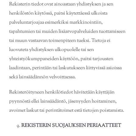
Rekisterin tiedot ovat ainoastaan yhdistyksen ja sen
henkilöstön käytössä, paitsi käytettäessä̈ ulkoista
palveluntarjoajaa esimerkiksi markkinointiin,
tapahtumien tai muiden lisäarvopalveluiden tuottamiseen
tai muun vastaavan toimenpiteen tueksi. Tietoja ei
luovuteta yhdistyksen ulkopuolelle tai sen
yhteistyökumppaneiden käyttöön, paitsi tarjousten
laadintaan, perintään tai laskutukseen liittyvissä asioissa
sekä lainsäädännön velvoittaessa.
Rekisteröityneen henkilötiedot hävitetään käyttäjän
pyynnöstä ellei lainsäädäntö, jäsenyyden hoitaminen,
avoimet laskut tai perintätoimet estä tietojen poistamista.
REKISTERIN SUOJAUKSEN PERIAATTEET