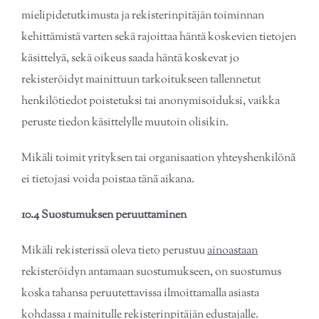
mielipidetutkimusta ja rekisterinpitäjän toiminnan
kehittämistä varten sekä rajoittaa häntä koskevien tietojen
käsittelyä, sekä oikeus saada häntä koskevat jo
rekisteröidyt mainittuun tarkoitukseen tallennetut
henkilötiedot poistetuksi tai anonymisoiduksi, vaikka
peruste tiedon käsittelylle muutoin olisikin.
Mikäli toimit yrityksen tai organisaation yhteyshenkilönä̈
ei tietojasi voida poistaa tänä̈ aikana.
10.4 Suostumuksen peruuttaminen
Mikäli rekisterissä oleva tieto perustuu
ainoastaan
rekisteröidyn antamaan suostumukseen, on suostumus
koska tahansa peruutettavissa ilmoittamalla asiasta
kohdassa 1 mainitulle rekisterinpitäjän edustajalle.