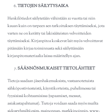
TIETOJEN SÄILYTYSAIKA
Henkilötiedot säilytetään vähintään 10 vuotta tai niin
kauan kuin on tarpeen sen tarkoituksen täyttämiseksi, jota
varten ne on kerätty tai lakisääteisten velvoitteiden
täyttämiseksi. Kirjanpitoa koskevat lait myös velvoittavat
pitämään kirjaa toiminnasta sekä säilyttämään
kirjanpitomateriaalia laissa määritellyn ajan.
SÄÄNNÖNMUKAISET TIETOLÄHTEET
Tietoja saadaan jäsenhakemuksista, vastaanotetuista
sähköpostiviesteistä, käyntikorteista, puhelimessa tai
fyysisissä kohtaamisissa (tapaamiset, messut,
asiakastapahtumat). Tietoja voidaan saada myös muilta
sidosryhmiltä esim. mainonnan, markkinoinnin, www-