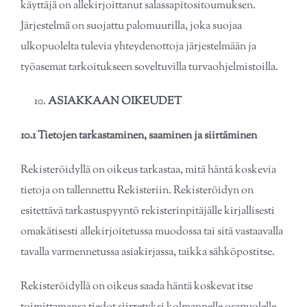
käyttäjä̈ on allekirjoittanut salassapitositoumuksen.
Järjestelmä̈ on suojattu palomuurilla, joka suojaa
ulkopuolelta tulevia yhteydenottoja järjestelmään ja
työasemat tarkoitukseen soveltuvilla turvaohjelmistoilla.
ASIAKKAAN OIKEUDET
10.1 Tietojen tarkastaminen, saaminen ja siirtäminen
Rekisteröidyllä on oikeus tarkastaa, mitä häntä koskevia
tietoja on tallennettu Rekisteriin. Rekisteröidyn on
esitettävä tarkastuspyyntö rekisterinpitäjälle kirjallisesti
omakätisesti allekirjoitetussa muodossa tai sitä vastaavalla
tavalla varmennetussa asiakirjassa, taikka sähköpostitse.
Rekisteröidyllä on oikeus saada häntä koskevat itse