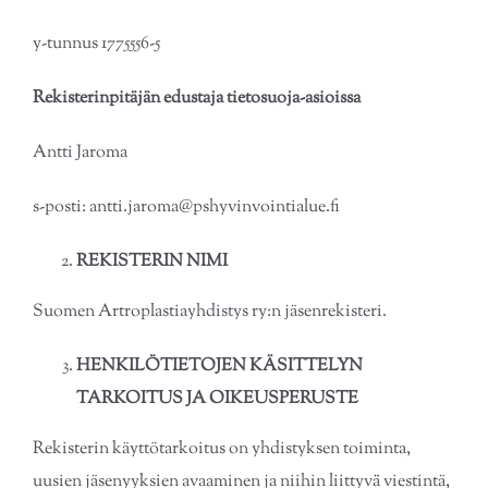
Jäsenille
Artroplastiayhdistyksen säännöt
y-tunnus 1775556-5
Linkit
Vuosikokouspöytäkirja
Rekisterinpitäjän edustaja tietosuoja-asioissa
Antti Jaroma
Yhteystiedot
Hallituksen jäsenet
s-posti: antti.jaroma@pshyvinvointialue.fi
GDPR
REKISTERIN NIMI
Suomen Artroplastiayhdistys ry:n jäsenrekisteri.
HENKILÖTIETOJEN KÄSITTELYN
TARKOITUS JA OIKEUSPERUSTE
Rekisterin käyttötarkoitus on yhdistyksen toiminta,
uusien jäsenyyksien avaaminen ja niihin liittyvä̈ viestintä,