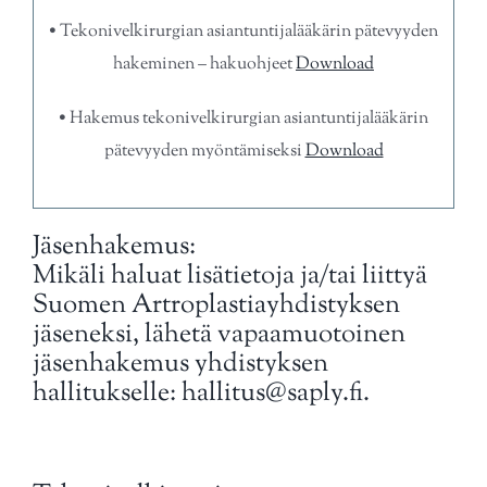
Jäsenille
Artroplastiayhdistyksen säännöt
• Tekonivelkirurgian asiantuntijalääkärin pätevyyden
hakeminen – hakuohjeet
Download
Linkit
Vuosikokouspöytäkirja
• Hakemus tekonivelkirurgian asiantuntijalääkärin
pätevyyden myöntämiseksi
Download
Yhteystiedot
Hallituksen jäsenet
GDPR
Jäsenhakemus:
Mikäli haluat lisätietoja ja/tai liittyä
Suomen Artroplastiayhdistyksen
jäseneksi, lähetä vapaamuotoinen
jäsenhakemus yhdistyksen
hallitukselle: hallitus@saply.fi.