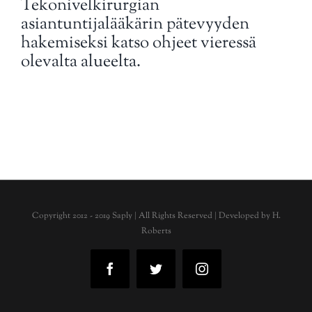
Tekonivelkirurgian
asiantuntijalääkärin pätevyyden
hakemiseksi katso ohjeet vieressä
olevalta alueelta.
Copyright 2012 - 2019 Saply | All Rights Reserved | Developed by
H.
Roberts
Facebook
Twitter
Instagram