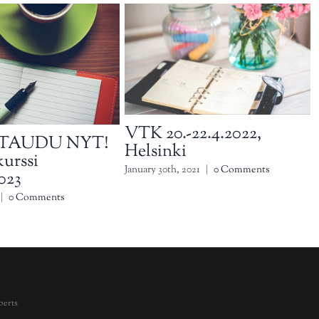
VTK 20.-22.4.2022,
TAUDU NYT!
Helsinki
urssi
January 30th, 2021
|
0 Comments
2023
|
0 Comments
berts