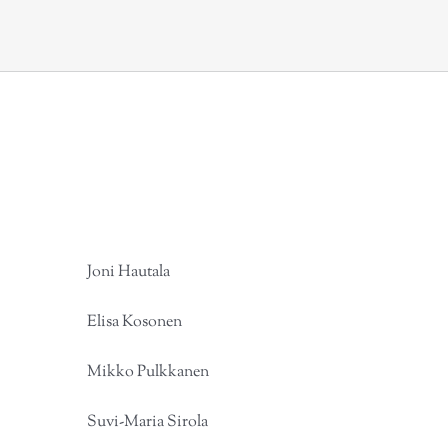
Vuoden 2025 Suomen Artrop
saajat:
Joni Hautala
Elisa Kosonen
Mikko Pulkkanen
Suvi-Maria Sirola