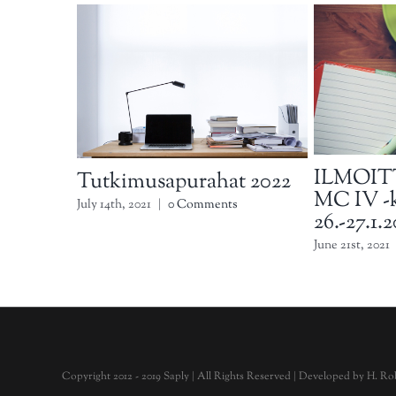
ILMOIT
Tutkimusapurahat 2022
MC IV -k
July 14th, 2021
|
0 Comments
26.-27.1.
June 21st, 2021
Copyright 2012 - 2019 Saply | All Rights Reserved | Developed by
H. Ro