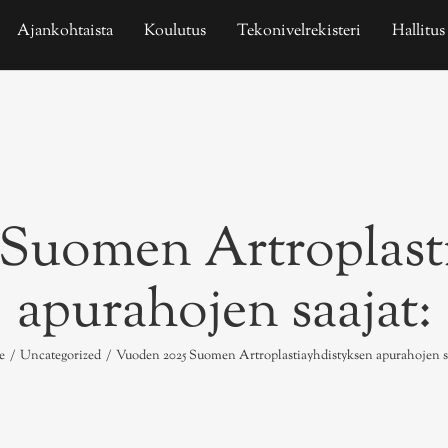
Ajankohtaista
Koulutus
Tekonivelrekisteri
Hallitus
Suomen Artroplast
apurahojen saajat:
e
/
Uncategorized
/
Vuoden 2025 Suomen Artroplastiayhdistyksen apurahojen sa