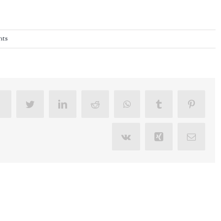
nts
Facebook
Twitter
LinkedIn
Reddit
WhatsApp
Tumblr
Pintere
Vk
Xing
Email