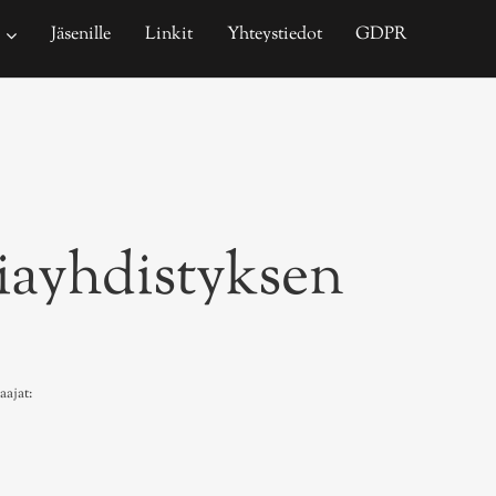
Jäsenille
Linkit
Yhteystiedot
GDPR
iayhdistyksen
ajat: